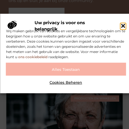
ons op en sluit je aan bij onze community.
Over ons
Ons team
Uw privacy is voor ons
belangrijk
Wij maken gebruik van cookies en vergelijkbare technologieën om te
begrijpen hoe u onze website gebruikt en om uw ervaring te
verbeteren. Deze cookies kunnen worden ingezet voor verschillende
doeleinden, zoals het tonen van gepersonaliseerde advertenties en
het meten van het gebruik van de website. Voor meer informatie
Gerelateerde artikelen
die u
kunt u
ons cookiebeleid
raadplegen.
mogelijk interesseren
Alles Toestaan
De gezondheidsvoordelen van een houtkachel
binnen
Cookies Beheren
PRODUCTEN EN WINKELEN