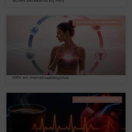
SDNN betekenis bij HRV
HRV METEN EN BEGRIJPEN
HRV en menstruatiecyclus
HRV METEN EN BEGRIJPEN