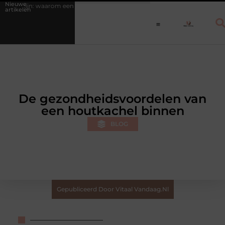
Nieuwe
rom een vast dagritme herstel versnelt bij jongeren
Personal trainer 
artikelen
De gezondheidsvoordelen van
een houtkachel binnen
BLOG
Gepubliceerd Door Vitaal Vandaag.nl