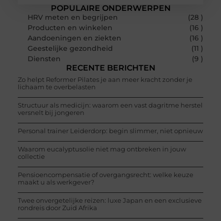
POPULAIRE ONDERWERPEN
HRV meten en begrijpen
(28 )
Producten en winkelen
(16 )
Aandoeningen en ziekten
(16 )
Geestelijke gezondheid
(11 )
Diensten
(9 )
RECENTE BERICHTEN
Zo helpt Reformer Pilates je aan meer kracht zonder je
lichaam te overbelasten
Structuur als medicijn: waarom een vast dagritme herstel
versnelt bij jongeren
Personal trainer Leiderdorp: begin slimmer, niet opnieuw
Waarom eucalyptusolie niet mag ontbreken in jouw
collectie
Pensioencompensatie of overgangsrecht: welke keuze
maakt u als werkgever?
Twee onvergetelijke reizen: luxe Japan en een exclusieve
rondreis door Zuid Afrika