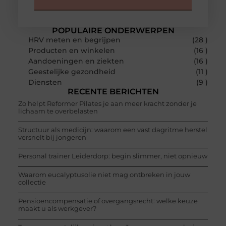
POPULAIRE ONDERWERPEN
HRV meten en begrijpen
(28 )
Producten en winkelen
(16 )
Aandoeningen en ziekten
(16 )
Geestelijke gezondheid
(11 )
Diensten
(9 )
RECENTE BERICHTEN
Zo helpt Reformer Pilates je aan meer kracht zonder je
lichaam te overbelasten
Structuur als medicijn: waarom een vast dagritme herstel
versnelt bij jongeren
Personal trainer Leiderdorp: begin slimmer, niet opnieuw
Waarom eucalyptusolie niet mag ontbreken in jouw
collectie
Pensioencompensatie of overgangsrecht: welke keuze
maakt u als werkgever?