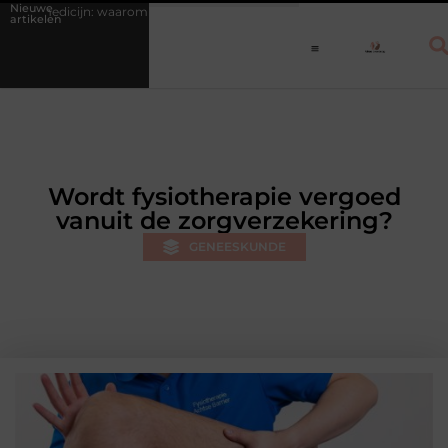
Nieuwe
: waarom een vast dagritme herstel versnelt bij jongeren
Personal tra
artikelen
Wordt fysiotherapie vergoed
vanuit de zorgverzekering?
GENEESKUNDE