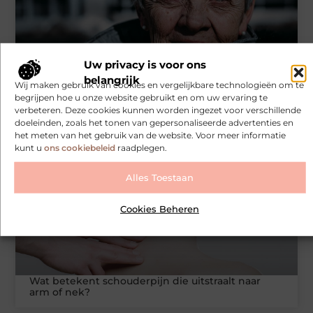
Uw privacy is voor ons
belangrijk
Wij maken gebruik van cookies en vergelijkbare technologieën om te
Vaste of opvouwbare scootmobiel. Welke keuze
begrijpen hoe u onze website gebruikt en om uw ervaring te
past echt bij uw dagritme?
verbeteren. Deze cookies kunnen worden ingezet voor verschillende
doeleinden, zoals het tonen van gepersonaliseerde advertenties en
het meten van het gebruik van de website. Voor meer informatie
kunt u
ons cookiebeleid
raadplegen.
VOLKSGEZONDHEID EN VEILIGHEID
Alles Toestaan
Cookies Beheren
Wat betekent schouderpijn die uitstraalt naar
arm of nek?