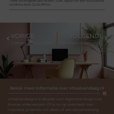
Twee onvergetelijke reizen: luxe Japan en een exclusieve
rondreis door Zuid Afrika
VORIGE
VOLGENDE
2 belangrijkste voordelen van een koolhydraatarm dieet
Geen zware tassen, goed voor je gezondheid
Bekijk meer informatie over Vitaalvandaag.nl
Vitaalvandaag.nl is dé plek voor algemene blogs over
diverse onderwerpen. Of je nu op zoek bent naar
inspiratie, je kennis wilt delen of een samenwerking