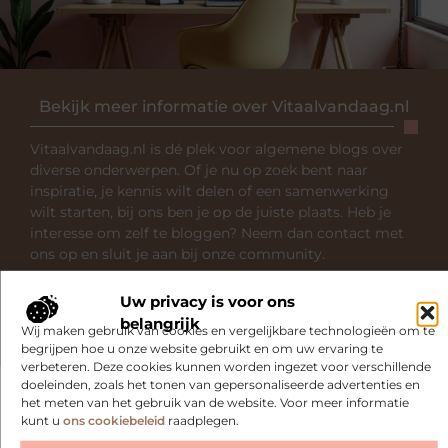
Bekijk meer informatie over Vitaalvandaag.nl
Vitaalvandaag.nl is dé plek voor algemene blogs over
diverse onderwerpen. Of je nu op zoek bent naar
inspiratie, je kennis wilt delen of een samenwerking
wilt starten, bij ons ben je op de juiste plaats. Heb je
interesse om zelf te bloggen? Neem dan contact met
ons op en sluit je aan bij onze community.
Uw privacy is voor ons
Over ons
Ons team
belangrijk
Wij maken gebruik van cookies en vergelijkbare technologieën om te
begrijpen hoe u onze website gebruikt en om uw ervaring te
verbeteren. Deze cookies kunnen worden ingezet voor verschillende
doeleinden, zoals het tonen van gepersonaliseerde advertenties en
het meten van het gebruik van de website. Voor meer informatie
kunt u
ons cookiebeleid
raadplegen.
Gerelateerde artikelen
die u