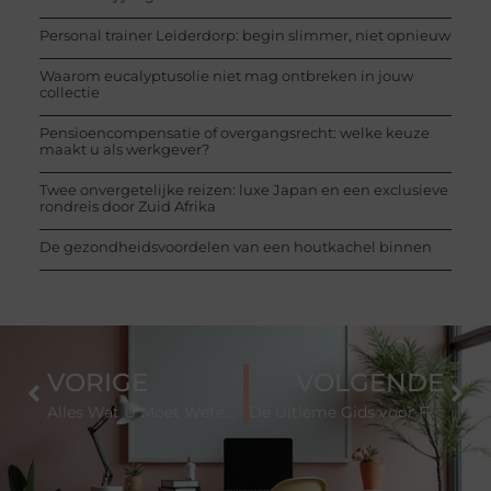
Personal trainer Leiderdorp: begin slimmer, niet opnieuw
Waarom eucalyptusolie niet mag ontbreken in jouw
collectie
Pensioencompensatie of overgangsrecht: welke keuze
maakt u als werkgever?
Twee onvergetelijke reizen: luxe Japan en een exclusieve
rondreis door Zuid Afrika
De gezondheidsvoordelen van een houtkachel binnen
VORIGE
VOLGENDE
Alles Wat U Moet Weten Over Belegde Broodjes in Zwolle
De Ultieme Gids voor Feestartikelen in Haarlemmermeer: Tips en Veelgestelde Vragen