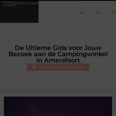
Nieuwe
p: begin slimmer, niet opnieuw
Waarom eucalyptusolie niet mag ontbr
artikelen
De Ultieme Gids voor Jouw
Bezoek aan de Campingwinkel
in Amersfoort
PRODUCTEN EN WINKELEN