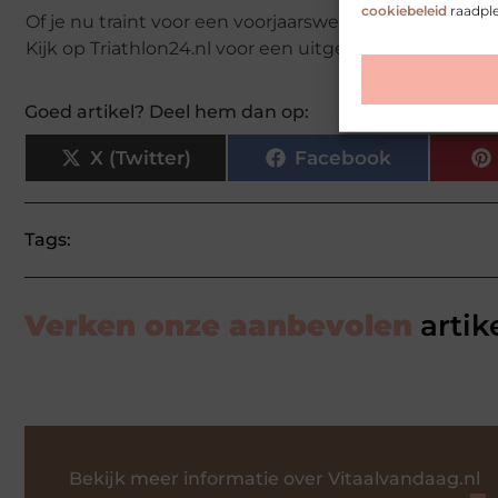
cookiebeleid
raadpl
Of je nu traint voor een voorjaarswedstrijd of gewoon f
Kijk op Triathlon24.nl voor een uitgebreid aanbod en k
Goed artikel? Deel hem dan op:
X (Twitter)
Facebook
Tags:
Verken onze aanbevolen
artik
Bekijk meer informatie over Vitaalvandaag.nl