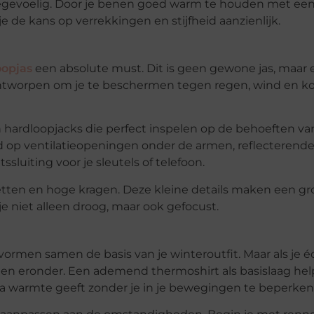
uregevoelig. Door je benen goed warm te houden met ee
e de kans op verrekkingen en stijfheid aanzienlijk.
oopjas
een absolute must. Dit is geen gewone jas, maar 
 ontworpen om je te beschermen tegen regen, wind en k
an hardloopjacks die perfect inspelen op de behoeften va
ld op ventilatieopeningen onder de armen, reflecterend
ssluiting voor je sleutels of telefoon.
etten en hoge kragen. Deze kleine details maken een gr
f je niet alleen droog, maar ook gefocust.
rmen samen de basis van je winteroutfit. Maar als je é
agen eronder. Een ademend thermoshirt als basislaag hel
tra warmte geeft zonder je in je bewegingen te beperken