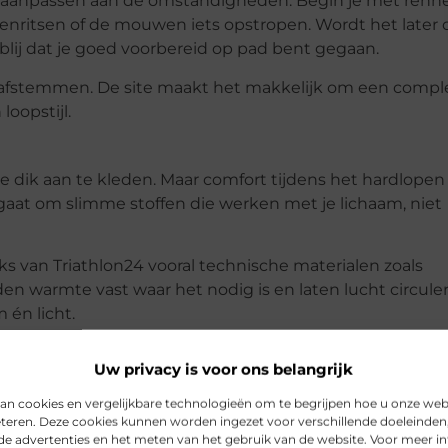
en aanpassen aan de omstandigheden. Begin je met renn
enritsen of de mouwen iets opstropen. Wordt het later 
blij dat je goed voorbereid op pad bent gegaan.
ar afstemmen. De site maakt het makkelijk om een compl
oopstijl.
e dik aan te kleden. Maar comfort tijdens het hardlopen
gaat om slimme stoffen die werken met je lichaam, niet
s van Triathlon24 vooral technische materialen zoals
en warmte vast waar het nodig is en laten lucht circule
 én licht.
Uw privacy is voor ons belangrijk
 een verademing zijn. De frisse lucht, rustige straten en
opers juist extra motiverend. En met een lange hardloop
an cookies en vergelijkbare technologieën om te begrijpen hoe u onze web
eteren. Deze cookies kunnen worden ingezet voor verschillende doeleinden,
p elk weertype.
de advertenties en het meten van het gebruik van de website. Voor meer i