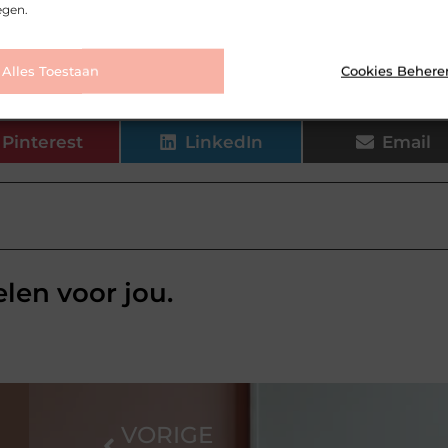
egen.
it wilt blijven, de juiste uitrusting maakt echt het versch
ies de kleding die bij jouw ritme past.
Alles Toestaan
Cookies Behere
Pinterest
LinkedIn
Email
elen voor jou.
VORIGE