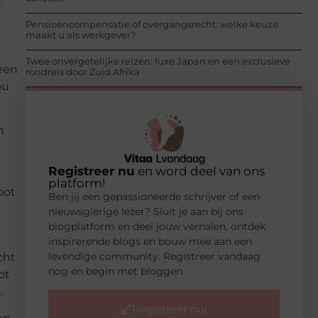
n
Pensioencompensatie of overgangsrecht: welke keuze
maakt u als werkgever?
Twee onvergetelijke reizen: luxe Japan en een exclusieve
een
rondreis door Zuid Afrika
ou
n
e
Registreer nu
en word deel van ons
platform!
oot
Ben jij een gepassioneerde schrijver of een
nieuwsgierige lezer? Sluit je aan bij ons
blogplatform en deel jouw verhalen, ontdek
inspirerende blogs en bouw mee aan een
levendige community. Registreer vandaag
cht
nog en begin met bloggen.
pt
.
Registreer nu!