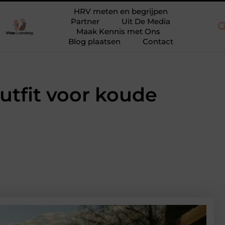
nieuw
Waarom eucalyptusolie niet mag ontbreken in jouw collec
HRV meten en begrijpen
Partner
Uit De Media
Maak Kennis met Ons
Blog plaatsen
Contact
outfit voor koude