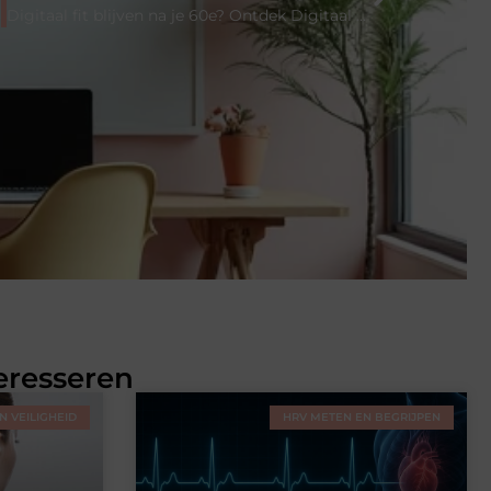
Digitaal fit blijven na je 60e? Ontdek Digitaal Plus!
eresseren
 VEILIGHEID
HRV METEN EN BEGRIJPEN