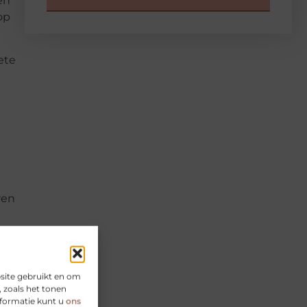
en
op
ete
ren
 het
broek
site gebruikt en om
 zoals het tonen
nformatie kunt u
ons