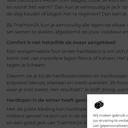
Veel hardlopers kiezen voor laagjes, zodat ze kunn
en wordt het warm? Dan kun je eenvoudig je jack op
de dag kouder of begint het te regenen? Dan ben je 
Bij Triathlon24 kun je eenvoudig alle lagen op elka
set samen te stellen, afgestemd op jouw voorkeur en l
Comfort is niet hetzelfde als zwaar aangekleed
Een veelgemaakte fout onder hardlopers is om zich t
komt niet van meerdere lagen fleece of katoen. Het 
tegen je lichaam.
Daarom zie je bij de hardloopbroeken en hardloopjack
polyester blends, elastaan en mesh-panelen. Ze houd
waar je snel zweet. Het resultaat? Je blijft droog, warm
Hardlopen in de winter hoeft geen straf te zijn
Met de juiste kleding kan hardlopen in de winter zelfs
voldane gevoel na een run in de kou zijn voor veel l
Wij maken gebruik v
uw ervaring te verb
en een goed jack van Triathlon24 ben je voorbereid o
van gepersonaliseer