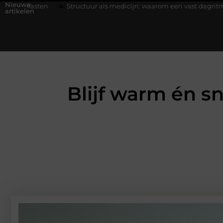
Nieuwe
Structuur als medicijn: waarom een vast dagritme herstel versnelt b
artikelen
Blijf warm én sn