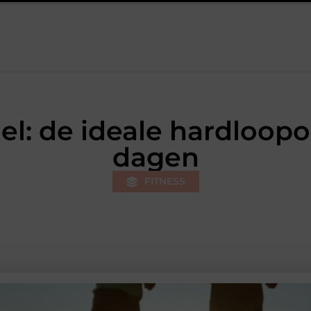
ij jongeren
Personal trainer Leiderdorp: begin slimmer, niet op
el: de ideale hardloop
dagen
FITNESS