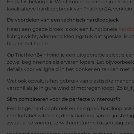
En dat is belangrijk. Want koude spieren zijn bless
kwalitatieve hardloopbroek van Triathlon24, verklein j
De voordelen van een technisch hardloopjack
Naast een goede broek is ook een functionele
hardl
lichtgewicht, ademend kledingstuk dat speciaal is
tijdens het lopen.
Op Triathlon24.nl vind je een uitgebreide selectie a
zowel beginnende als ervaren lopers. Let bijvoorbee
details voor veiligheid in het donker en zakken met rit
Wat ook opvalt, is het gebruik van elastische manch
verschil als je in gure wind of motregen loopt. Zo blij
Slim combineren voor de perfecte winteroutfit
Een lange hardloopbroek en een goed hardloopjack vo
comfortabel wil lopen, denk dan ook aan de juiste l
zweet af te voeren, terwijl een dunne tussenlaag ex