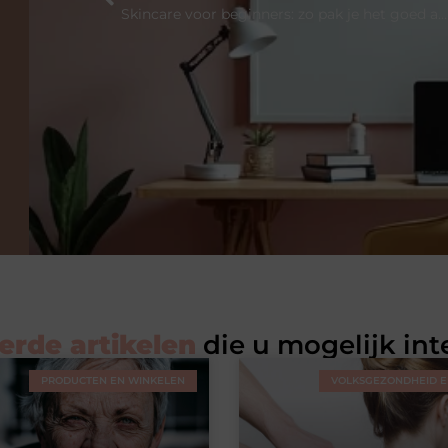
Skincare voor beginners: zo pak je het goed aan
erde artikelen
die u mogelijk int
PRODUCTEN EN WINKELEN
VOLKSGEZONDHEID EN