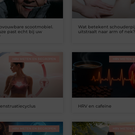
opvouwbare scootmobiel.
Wat betekent schouderpij
ze past echt bij uw
uitstraalt naar arm of nek
?
HRV METEN EN BEGRIJPEN
HRV METEN E
nstruatiecyclus
HRV en cafeïne
HRV METEN EN BEGRIJPEN
HRV METEN E