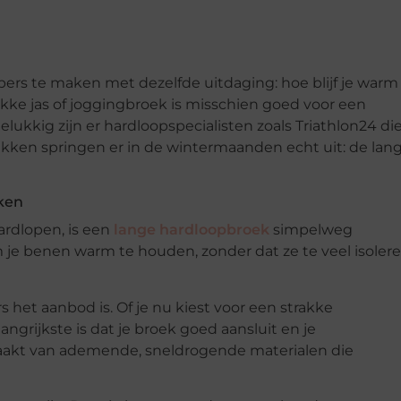
ers te maken met dezelfde uitdaging: hoe blijf je warm
ikke jas of joggingbroek is misschien goed voor een
Gelukkig zijn er hardloopspecialisten zoals Triathlon24 di
ukken springen er in de wintermaanden echt uit: de lan
ken
ardlopen, is een
lange hardloopbroek
simpelweg
je benen warm te houden, zonder dat ze te veel isolere
rs het aanbod is. Of je nu kiest voor een strakke
ngrijkste is dat je broek goed aansluit en je
aakt van ademende, sneldrogende materialen die