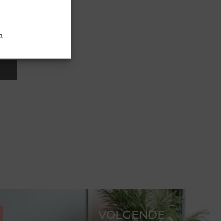
il.
n
VOLGENDE