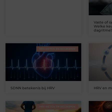
Vaste of 
Welke keu
dagritme
HRV METEN EN BEGRIJPEN
SDNN betekenis bij HRV
HRV en me
HRV METEN EN BEGRIJPEN