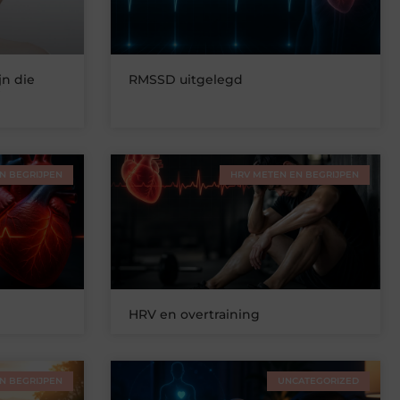
n die
RMSSD uitgelegd
?
N BEGRIJPEN
HRV METEN EN BEGRIJPEN
HRV en overtraining
N BEGRIJPEN
UNCATEGORIZED