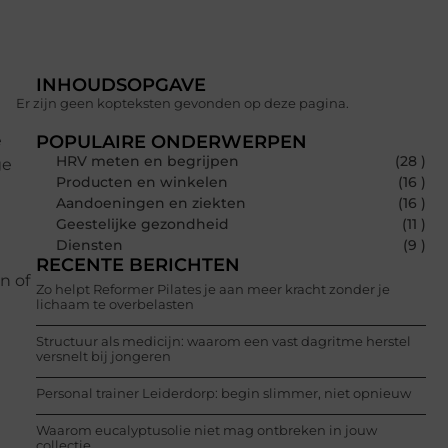
INHOUDSOPGAVE
Er zijn geen kopteksten gevonden op deze pagina.
e
POPULAIRE ONDERWERPEN
HRV meten en begrijpen
(28 )
ge
Producten en winkelen
(16 )
Aandoeningen en ziekten
(16 )
Geestelijke gezondheid
(11 )
Diensten
(9 )
RECENTE BERICHTEN
n of
Zo helpt Reformer Pilates je aan meer kracht zonder je
lichaam te overbelasten
Structuur als medicijn: waarom een vast dagritme herstel
versnelt bij jongeren
Personal trainer Leiderdorp: begin slimmer, niet opnieuw
Waarom eucalyptusolie niet mag ontbreken in jouw
collectie