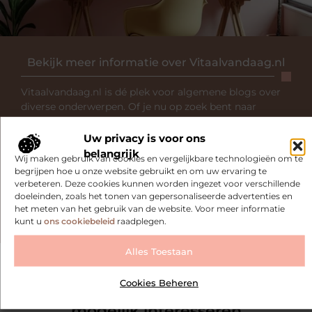
Bekijk meer informatie over Vitaalvandaag.nl
Vitaalvandaag.nl is dé plek voor algemene blogs over
diverse onderwerpen. Of je nu op zoek bent naar
inspiratie, je kennis wilt delen of een samenwerking
wilt starten, bij ons ben je op de juiste plaats. Heb je
Uw privacy is voor ons
interesse om zelf te bloggen? Neem dan contact met
belangrijk
Wij maken gebruik van cookies en vergelijkbare technologieën om te
ons op en sluit je aan bij onze community.
begrijpen hoe u onze website gebruikt en om uw ervaring te
verbeteren. Deze cookies kunnen worden ingezet voor verschillende
doeleinden, zoals het tonen van gepersonaliseerde advertenties en
Over ons
Ons team
het meten van het gebruik van de website. Voor meer informatie
kunt u
ons cookiebeleid
raadplegen.
Alles Toestaan
Cookies Beheren
Gerelateerde artikelen
die u
mogelijk interesseren