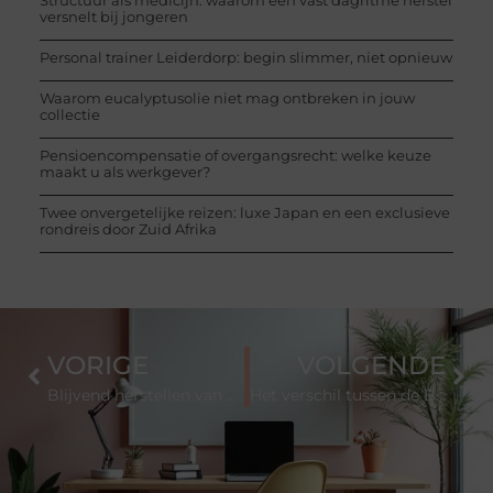
versnelt bij jongeren
Personal trainer Leiderdorp: begin slimmer, niet opnieuw
Waarom eucalyptusolie niet mag ontbreken in jouw
collectie
Pensioencompensatie of overgangsrecht: welke keuze
maakt u als werkgever?
Twee onvergetelijke reizen: luxe Japan en een exclusieve
rondreis door Zuid Afrika
VORIGE
VOLGENDE
Blijvend herstellen van een verslaving aan alcohol of verdovende middelen
Het verschil tussen de BEL20 en de AEX