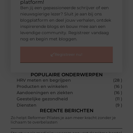
platform!
Ben jij een gepassioneerde schrijver of een
nieuwsgierige lezer? Sluit je aan bij ons
blogplatform en deel jouw verhalen, ontdek
inspirerende blogs en bouw mee aan een
levendige community. Registreer vandaag
nog en begin met bloggen.
Registreer nu!
POPULAIRE ONDERWERPEN
HRV meten en begrijpen
(28 )
Producten en winkelen
(16 )
Aandoeningen en ziekten
(16 )
Geestelijke gezondheid
(11 )
Diensten
(9 )
RECENTE BERICHTEN
Zo helpt Reformer Pilates je aan meer kracht zonder je
lichaam te overbelasten
Structuur als medicijn: waarom een vast dagritme herstel