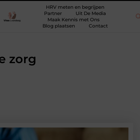
t opnieuw
Waarom eucalyptusolie niet mag ontbreken in jouw co
HRV meten en begrijpen
Partner
Uit De Media
Maak Kennis met Ons
Blog plaatsen
Contact
de zorg