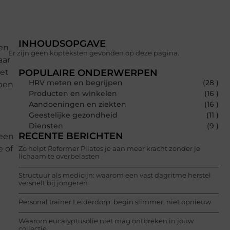
INHOUDSOPGAVE
den
Er zijn geen kopteksten gevonden op deze pagina.
aar
het
POPULAIRE ONDERWERPEN
HRV meten en begrijpen
(28 )
lpen
Producten en winkelen
(16 )
Aandoeningen en ziekten
(16 )
Geestelijke gezondheid
(11 )
Diensten
(9 )
RECENTE BERICHTEN
 een
e of
Zo helpt Reformer Pilates je aan meer kracht zonder je
lichaam te overbelasten
Structuur als medicijn: waarom een vast dagritme herstel
versnelt bij jongeren
Personal trainer Leiderdorp: begin slimmer, niet opnieuw
Waarom eucalyptusolie niet mag ontbreken in jouw
collectie