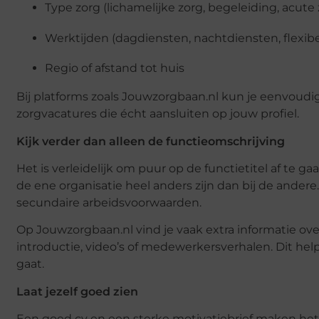
Type zorg (lichamelijke zorg, begeleiding, acute 
Werktijden (dagdiensten, nachtdiensten, flexibe
Regio of afstand tot huis
Bij platforms zoals Jouwzorgbaan.nl kun je eenvoudig 
zorgvacatures die écht aansluiten op jouw profiel.
Kijk verder dan alleen de functieomschrijving
Het is verleidelijk om puur op de functietitel af te g
de ene organisatie heel anders zijn dan bij de ander
secundaire arbeidsvoorwaarden.
Op Jouwzorgbaan.nl vind je vaak extra informatie over
introductie, video’s of medewerkersverhalen. Dit help
gaat.
Laat jezelf goed zien
Een goed cv en een sterke motivatiebrief maken het ver