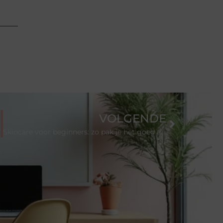
VOLGENDE
Skincare voor beginners: zo pak je het goed aan