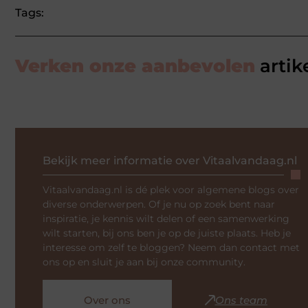
Tags:
Verken onze aanbevolen
artik
Bekijk meer informatie over Vitaalvandaag.nl
Vitaalvandaag.nl is dé plek voor algemene blogs over
diverse onderwerpen. Of je nu op zoek bent naar
inspiratie, je kennis wilt delen of een samenwerking
wilt starten, bij ons ben je op de juiste plaats. Heb je
interesse om zelf te bloggen? Neem dan contact met
ons op en sluit je aan bij onze community.
Over ons
Ons team