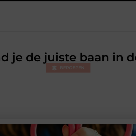
lt bij jongeren
Personal trainer Leiderdorp: begin slimmer, nie
d je de juiste baan in 
BEROEPEN