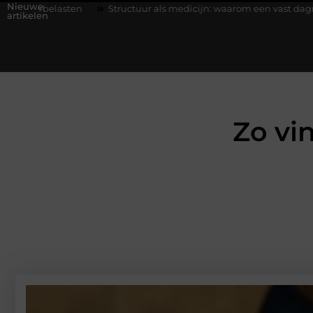
Nieuwe
Structuur als medicijn: waarom een vast dagritme herstel versne
artikelen
Zo vin