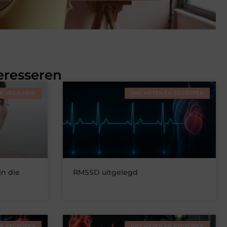
eresseren
 VEILIGHEID
HRV METEN EN BEGRIJPEN
n die
RMSSD uitgelegd
?
N BEGRIJPEN
HRV METEN EN BEGRIJPEN