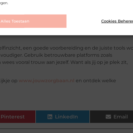
egen.
echtkomt op een plek waar jij je prettig voelt, waar je k
is gaat. Platforms zoals Jouwzorgbaan.nl helpen je niet
Alles Toestaan
Cookies Behere
zelfinzicht, een goede voorbereiding en de juiste tools w
voudiger. Gebruik betrouwbare platforms zoals
ees vooral trouw aan jezelf. Want als jij op je plek zit,
ijkje op
www.jouwzorgbaan.nl
en ontdek welke
Pinterest
LinkedIn
Email