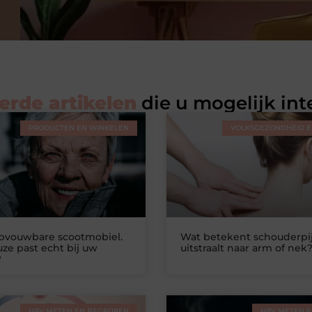
erde artikelen
die u mogelijk int
PRODUCTEN EN WINKELEN
VOLKSGEZONDHEID EN
opvouwbare scootmobiel.
Wat betekent schouderpij
ze past echt bij uw
uitstraalt naar arm of nek
?
HRV METEN EN BEGRIJPEN
HRV METEN E