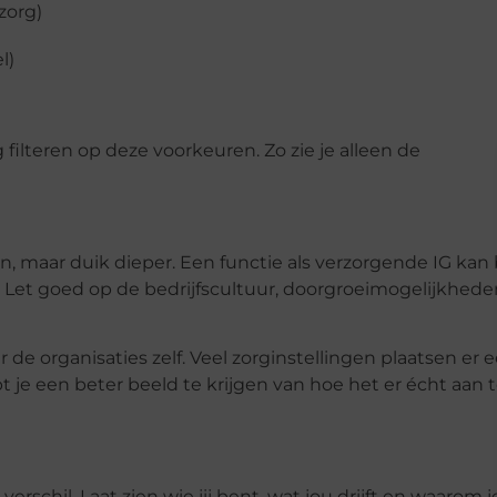
zorg)
l)
filteren op deze voorkeuren. Zo zie je alleen de
aan, maar duik dieper. Een functie als verzorgende IG kan 
e. Let goed op de bedrijfscultuur, doorgroeimogelijkhed
 de organisaties zelf. Veel zorginstellingen plaatsen er 
t je een beter beeld te krijgen van hoe het er écht aan 
schil. Laat zien wie jij bent, wat jou drijft en waarom j