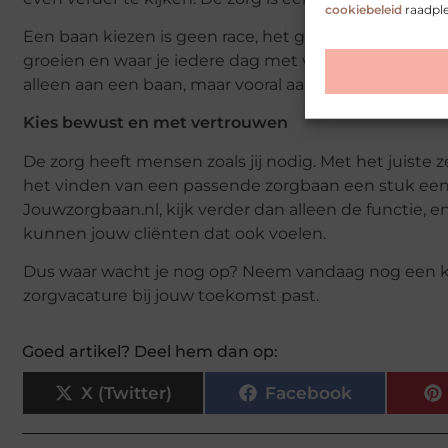
cookiebeleid
raadpl
Een baan kiezen is geen race, het gaat erom dat je ter
groeien en waar je iedere dag met voldoening naar hu
alleen aan een baan, maar vooral aan de juiste baan.
Kies bewust en met vertrouwen
De zorg heeft mensen zoals jij nodig. Met het juiste 
het vinden van een passende zorgbaan een stuk een
Jouwzorgbaan.nl, kijk verder dan alleen de functie, en w
kunnen jouw cliënten dat ook voelen.
Dus waar wacht je nog op? Neem vandaag nog een k
zorgvacature bij jouw toekomst past.
Goed artikel? Deel hem dan op:
X (Twitter)
Facebook