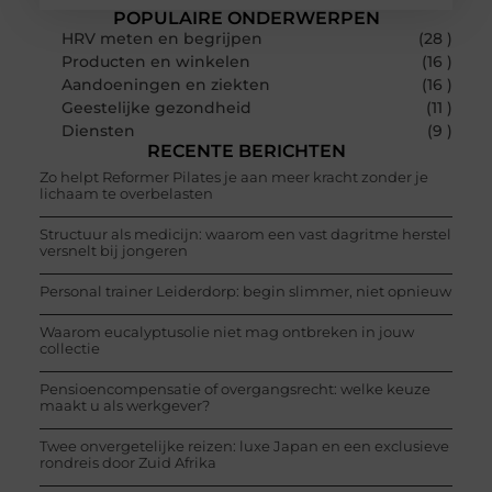
POPULAIRE ONDERWERPEN
HRV meten en begrijpen
(28 )
Producten en winkelen
(16 )
Aandoeningen en ziekten
(16 )
Geestelijke gezondheid
(11 )
Diensten
(9 )
RECENTE BERICHTEN
Zo helpt Reformer Pilates je aan meer kracht zonder je
lichaam te overbelasten
Structuur als medicijn: waarom een vast dagritme herstel
versnelt bij jongeren
Personal trainer Leiderdorp: begin slimmer, niet opnieuw
Waarom eucalyptusolie niet mag ontbreken in jouw
collectie
Pensioencompensatie of overgangsrecht: welke keuze
maakt u als werkgever?
Twee onvergetelijke reizen: luxe Japan en een exclusieve
rondreis door Zuid Afrika