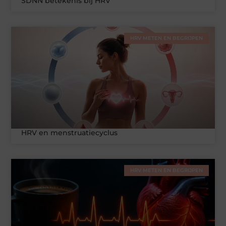
SDNN betekenis bij HRV
HRV METEN EN BEGRIJPEN
HRV en menstruatiecyclus
HRV METEN EN BEGRIJPEN