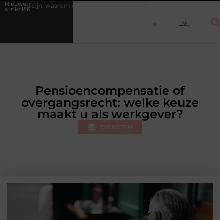
Nieuwe
waarom een vast dagritme herstel versnelt bij jongeren
Personal train
artikelen
Pensioencompensatie of
overgangsrecht: welke keuze
maakt u als werkgever?
DIENSTEN