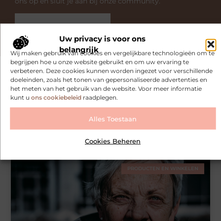
ons op en sluit je aan bij onze community.
Over ons
Ons team
Uw privacy is voor ons
belangrijk
Wij maken gebruik van cookies en vergelijkbare technologieën om te
begrijpen hoe u onze website gebruikt en om uw ervaring te
verbeteren. Deze cookies kunnen worden ingezet voor verschillende
doeleinden, zoals het tonen van gepersonaliseerde advertenties en
het meten van het gebruik van de website. Voor meer informatie
Gerelateerde artikelen
die u
kunt u
ons cookiebeleid
raadplegen.
mogelijk interesseren
Alles Toestaan
De gezondheidsvoordelen van een houtkachel
binnen
Cookies Beheren
PRODUCTEN EN WINKELEN