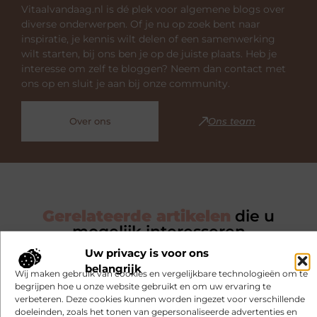
Vitaalvandaag.nl is dé plek voor algemene blogs over
diverse onderwerpen. Of je nu op zoek bent naar
inspiratie, je kennis wilt delen of een samenwerking
wilt starten, bij ons ben je op de juiste plaats. Heb je
interesse om zelf te bloggen? Neem dan contact met
ons op en sluit je aan bij onze community.
Over ons
Ons team
Gerelateerde artikelen
die u
mogelijk interesseren
Uw privacy is voor ons
De gezondheidsvoordelen van een houtkachel
belangrijk
binnen
Wij maken gebruik van cookies en vergelijkbare technologieën om te
begrijpen hoe u onze website gebruikt en om uw ervaring te
verbeteren. Deze cookies kunnen worden ingezet voor verschillende
doeleinden, zoals het tonen van gepersonaliseerde advertenties en