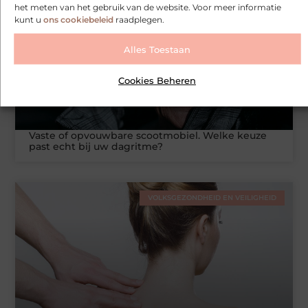
het meten van het gebruik van de website. Voor meer informatie
PRODUCTEN EN WINKELEN
kunt u
ons cookiebeleid
raadplegen.
Alles Toestaan
Cookies Beheren
Vaste of opvouwbare scootmobiel. Welke keuze
past echt bij uw dagritme?
VOLKSGEZONDHEID EN VEILIGHEID