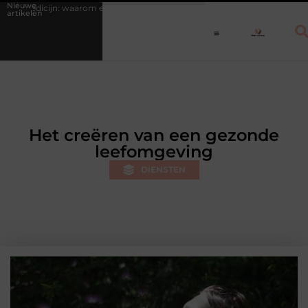
Nieuwe
aarom een vast dagritme herstel versnelt bij jongeren
Personal traine
artikelen
Het creëren van een gezonde
leefomgeving
DIENSTEN