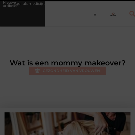
Nieuwe
als medicijn: waarom een vast dagritme herstel versnelt bij jongeren
P
artikelen
Wat is een mommy makeover?
GEZONDHEID VAN VROUWEN