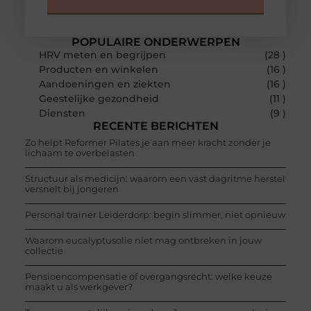
POPULAIRE ONDERWERPEN
HRV meten en begrijpen
(28 )
Producten en winkelen
(16 )
Aandoeningen en ziekten
(16 )
Geestelijke gezondheid
(11 )
Diensten
(9 )
RECENTE BERICHTEN
Zo helpt Reformer Pilates je aan meer kracht zonder je
lichaam te overbelasten
Structuur als medicijn: waarom een vast dagritme herstel
versnelt bij jongeren
Personal trainer Leiderdorp: begin slimmer, niet opnieuw
Waarom eucalyptusolie niet mag ontbreken in jouw
collectie
Pensioencompensatie of overgangsrecht: welke keuze
maakt u als werkgever?