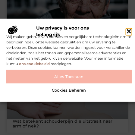
Uw privacy is voor ons
belangrijk
Wij maken gebruik van cookies en vergelijkbare technologieën om te
Vaste of opvouwbare scootmobiel. Welke keuze
begrijpen hoe u onze website gebruikt en om uw ervaring te
past echt bij uw dagritme?
verbeteren. Deze cookies kunnen worden ingezet voor verschillende
doeleinden, zoals het tonen van gepersonaliseerde advertenties en
het meten van het gebruik van de website. Voor meer informatie
kunt u
ons cookiebeleid
raadplegen.
VOLKSGEZONDHEID EN VEILIGHEID
Alles Toestaan
Cookies Beheren
Wat betekent schouderpijn die uitstraalt naar
arm of nek?