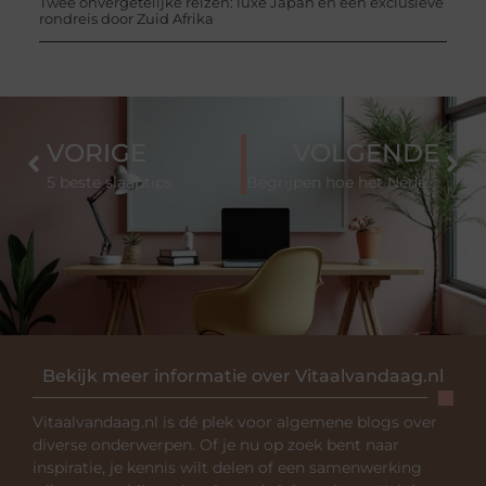
Twee onvergetelijke reizen: luxe Japan en een exclusieve
rondreis door Zuid Afrika
VORIGE
VOLGENDE
5 beste slaaptips
Begrijpen hoe het Nederlandse tandheelkundige systeem werkt
Bekijk meer informatie over Vitaalvandaag.nl
Vitaalvandaag.nl is dé plek voor algemene blogs over
diverse onderwerpen. Of je nu op zoek bent naar
inspiratie, je kennis wilt delen of een samenwerking