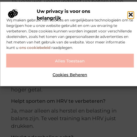
Ja, vaak wel, vooral indirect via betere slaap,
minder stress, slimmere training en minder
Uw privacy is voor ons
verstorende leefstijlfactoren.
belangrijk
Wij maken gebruik van cookies en vergelijkbare technologieën om te
begrijpen hoe u onze website gebruikt en om uw ervaring te
Wat werkt het snelst om HRV te verbeteren?
verbeteren. Deze cookies kunnen worden ingezet voor verschillende
doeleinden, zoals het tonen van gepersonaliseerde advertenties en
Bij veel mensen hebben slaap, minder
het meten van het gebruik van de website. Voor meer informatie
alcohol en meer rust de grootste en snelste
kunt u
ons cookiebeleid
raadplegen.
invloed.
Alles Toestaan
Is een hogere HRV altijd het doel?
Niet per se. Een stabielere trend en beter
Cookies Beheren
herstel zijn vaak belangrijker dan alleen een
hoger getal.
Helpt sporten om HRV te verbeteren?
Ja, maar alleen als herstel en belasting in
balans zijn. Te veel training kan HRV juist
drukken.