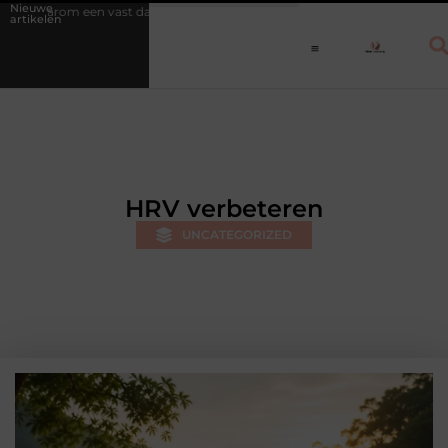
Nieuwe
dagritme herstel versnelt bij jongeren
Personal trainer Leiderdorp: b
artikelen
HRV verbeteren
UNCATEGORIZED