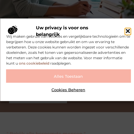
Uw privacy is voor ons
belangrijk
Wij maken gebruik van cookies en vergelijkbare technologieën om te
Registreer nu en word deel van ons platform!
begrijpen hoe u onze website gebruikt en om uw ervaring te
verbeteren. Deze cookies kunnen worden ingezet voor verschillende
doeleinden, zoals het tonen van gepersonaliseerde advertenties en
Ben jij een gepassioneerde schrijver of een
het meten van het gebruik van de website. Voor meer informatie
nieuwsgierige lezer? Sluit je aan bij ons blogplatform
kunt u
ons cookiebeleid
raadplegen.
en deel jouw verhalen, ontdek inspirerende blogs en
bouw mee aan een levendige community. Registreer
Alles Toestaan
vandaag nog en begin met bloggen.
Cookies Beheren
Registreer nu
Praat met ons
" Bekijk alle beroemde mensen "