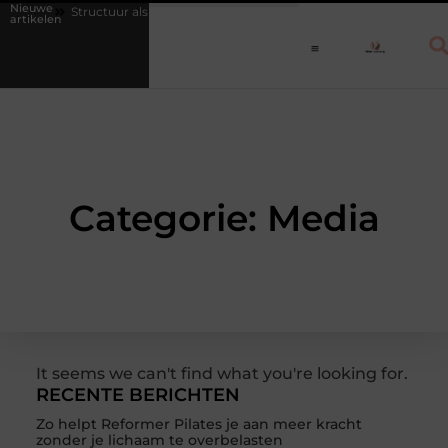
Nieuwe
en
Structuur als medicijn: waarom een vast dagritme herstel versnelt 
artikelen
Categorie: Media
It seems we can't find what you're looking for.
RECENTE BERICHTEN
Zo helpt Reformer Pilates je aan meer kracht
zonder je lichaam te overbelasten