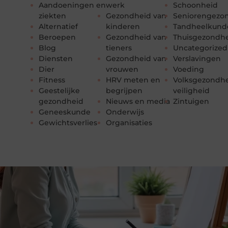
Aandoeningen en
werk
Schoonheid
ziekten
Gezondheid van
Seniorengezo
Alternatief
kinderen
Tandheelkund
Beroepen
Gezondheid van
Thuisgezondh
Blog
tieners
Uncategorized
Diensten
Gezondheid van
Verslavingen
Dier
vrouwen
Voeding
Fitness
HRV meten en
Volksgezondhe
Geestelijke
begrijpen
veiligheid
gezondheid
Nieuws en media
Zintuigen
Geneeskunde
Onderwijs
Gewichtsverlies
Organisaties