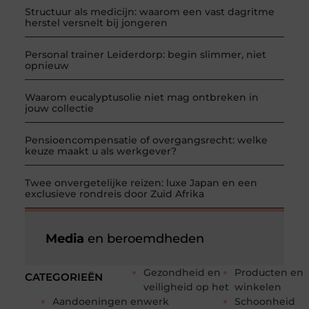
Structuur als medicijn: waarom een vast dagritme
herstel versnelt bij jongeren
Personal trainer Leiderdorp: begin slimmer, niet
opnieuw
Waarom eucalyptusolie niet mag ontbreken in
jouw collectie
Pensioencompensatie of overgangsrecht: welke
keuze maakt u als werkgever?
Twee onvergetelijke reizen: luxe Japan en een
exclusieve rondreis door Zuid Afrika
Media
en beroemdheden
Gezondheid en
Producten en
CATEGORIEËN
veiligheid op het
winkelen
Aandoeningen en
werk
Schoonheid