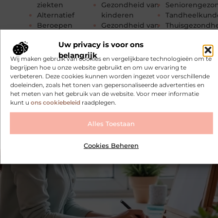
ziekten
Gezondheid van
Seniorengezo
Alternatief
kinderen
Tandheelkund
Beroepen
Gezondheid van
Thuisgezondh
Blog
tieners
Uncategorized
Uw privacy is voor ons
Diensten
Gezondheid van
Verslavingen
belangrijk
Dier
vrouwen
Voeding
Wij maken gebruik van cookies en vergelijkbare technologieën om te
Fitness
HRV meten en
Volksgezondhe
begrijpen hoe u onze website gebruikt en om uw ervaring te
Geestelijke
begrijpen
veiligheid
verbeteren. Deze cookies kunnen worden ingezet voor verschillende
doeleinden, zoals het tonen van gepersonaliseerde advertenties en
gezondheid
Nieuws en media
Zintuigen
het meten van het gebruik van de website. Voor meer informatie
Geneeskunde
Onderwijs
kunt u
ons cookiebeleid
raadplegen.
Gewichtsverlies
Organisaties
Alles Toestaan
Cookies Beheren