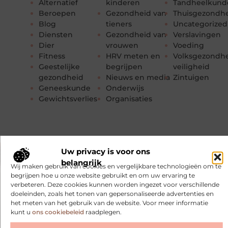
Alternatief
kinderen
Tandheelkund
Beroepen
Gezondheid van
Thuisgezondh
Blog
tieners
Uncategorized
Diensten
Gezondheid van
Verslavingen
Dier
vrouwen
Voeding
Fitness
HRV meten en
Volksgezondhe
Geestelijke
begrijpen
veiligheid
gezondheid
Nieuws en media
Zintuigen
Geneeskunde
Onderwijs
Gewichtsverlies
Organisaties
Uw privacy is voor ons
belangrijk
Wij maken gebruik van cookies en vergelijkbare technologieën om te
begrijpen hoe u onze website gebruikt en om uw ervaring te
verbeteren. Deze cookies kunnen worden ingezet voor verschillende
doeleinden, zoals het tonen van gepersonaliseerde advertenties en
het meten van het gebruik van de website. Voor meer informatie
kunt u
ons cookiebeleid
raadplegen.