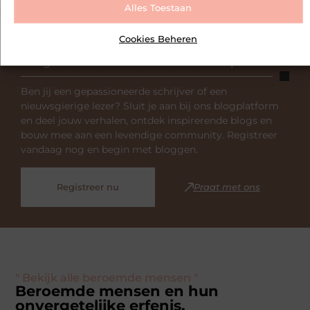
Alles Toestaan
Cookies Beheren
Registreer nu en word deel van ons platform!
Ben jij een gepassioneerde schrijver of een
nieuwsgierige lezer? Sluit je aan bij ons blogplatform
en deel jouw verhalen, ontdek inspirerende blogs en
bouw mee aan een levendige community. Registreer
vandaag nog en begin met bloggen.
Registreer nu
Praat met ons
" Bekijk alle beroemde mensen "
Beroemde mensen en hun
onvergetelijke erfenis.