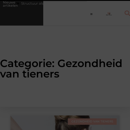
Nieuwe
en
Structuur als medicijn: waarom een vast dagritme herstel versnelt 
artikelen
Categorie: Gezondheid
van tieners
GEZONDHEID VAN TIENERS