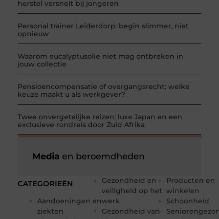
herstel versnelt bij jongeren
Personal trainer Leiderdorp: begin slimmer, niet
opnieuw
Waarom eucalyptusolie niet mag ontbreken in
jouw collectie
Pensioencompensatie of overgangsrecht: welke
keuze maakt u als werkgever?
Twee onvergetelijke reizen: luxe Japan en een
exclusieve rondreis door Zuid Afrika
Media
en beroemdheden
Gezondheid en
Producten en
CATEGORIEËN
veiligheid op het
winkelen
Aandoeningen en
werk
Schoonheid
ziekten
Gezondheid van
Seniorengezo