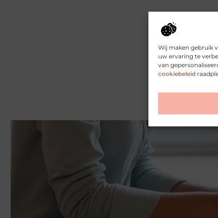
Wij maken gebruik v
uw ervaring te verb
van gepersonaliseer
cookiebeleid
raadpl