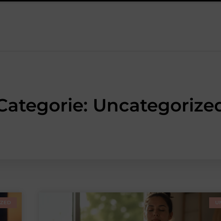
l versnelt bij jongeren
Personal trainer Leiderdorp: begin sli
Categorie: Uncategorize
IZED
U