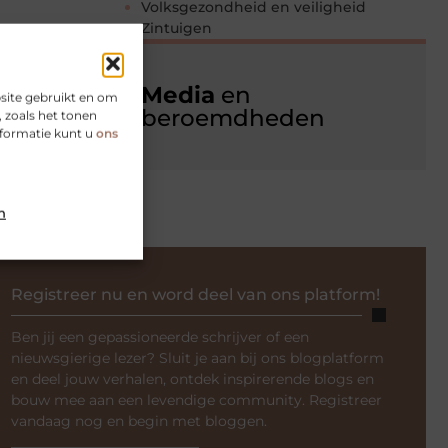
Volksgezondheid en veiligheid
Zintuigen
Media
en
site gebruikt en om
beroemdheden
 zoals het tonen
nformatie kunt u
ons
n
Registreer nu en word deel van ons platform!
Ben jij een gepassioneerde schrijver of een
nieuwsgierige lezer? Sluit je aan bij ons blogplatform
en deel jouw verhalen, ontdek inspirerende blogs en
bouw mee aan een levendige community. Registreer
vandaag nog en begin met bloggen.