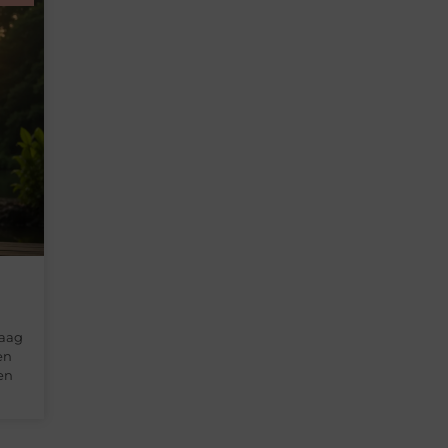
raag
en
en