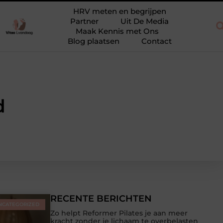
mmer, niet opnieuw
Waarom eucalyptusolie niet mag ontbreken i
HRV meten en begrijpen
Partner
Uit De Media
Maak Kennis met Ons
Blog plaatsen
Contact
d
RECENTE BERICHTEN
NCATEGORIZED
Zo helpt Reformer Pilates je aan meer
kracht zonder je lichaam te overbelasten