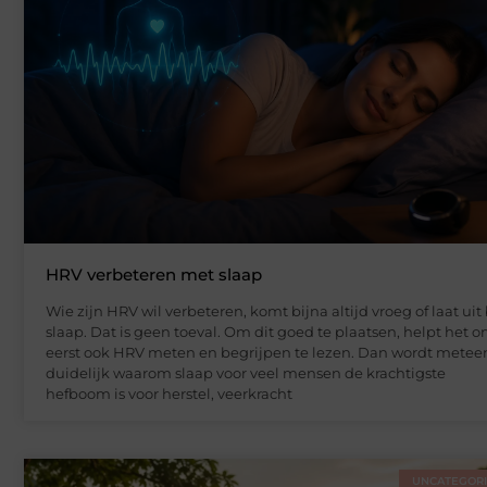
HRV verbeteren met slaap
Wie zijn HRV wil verbeteren, komt bijna altijd vroeg of laat uit 
slaap. Dat is geen toeval. Om dit goed te plaatsen, helpt het 
eerst ook HRV meten en begrijpen te lezen. Dan wordt metee
duidelijk waarom slaap voor veel mensen de krachtigste
hefboom is voor herstel, veerkracht
UNCATEGOR