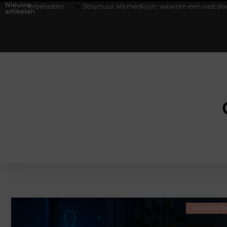
Nieuwe
belasten
Structuur als medicijn: waarom een vast dagritme herste
artikelen
UNCATEGOR