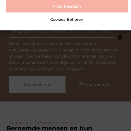
Alles Toestaan
Cookies Beheren
Registreer nu en word deel van ons platform!
Ben jij een gepassioneerde schrijver of een
nieuwsgierige lezer? Sluit je aan bij ons blogplatform
en deel jouw verhalen, ontdek inspirerende blogs en
bouw mee aan een levendige community. Registreer
vandaag nog en begin met bloggen.
Registreer nu
Praat met ons
" Bekijk alle beroemde mensen "
Beroemde mensen en hun