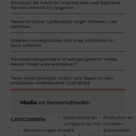
Structuur als medicijn: waarom een vast dagritme
herstel versnelt bij jongeren
Personal trainer Leiderdorp: begin slimmer, niet
opnieuw
Waarom eucalyptusolie niet mag ontbreken in
jouw collectie
Pensioencompensatie of overgangsrecht: welke
keuze maakt u als werkgever?
Twee onvergetelijke reizen: luxe Japan en een
exclusieve rondreis door Zuid Afrika
Media
en beroemdheden
Gezondheid en
Producten en
CATEGORIEËN
veiligheid op het
winkelen
Aandoeningen en
werk
Schoonheid