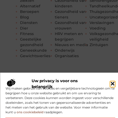
ziekten
Gezondheid van
Seniorengezo
Alternatief
kinderen
Tandheelkund
Beroepen
Gezondheid van
Thuisgezondh
Blog
tieners
Uncategorized
Diensten
Gezondheid van
Verslavingen
Dier
vrouwen
Voeding
Fitness
HRV meten en
Volksgezondhe
Geestelijke
begrijpen
veiligheid
gezondheid
Nieuws en media
Zintuigen
Geneeskunde
Onderwijs
Gewichtsverlies
Organisaties
Uw privacy is voor ons
belangrijk
Wij maken gebruik van cookies en vergelijkbare technologieën om te
begrijpen hoe u onze website gebruikt en om uw ervaring te
verbeteren. Deze cookies kunnen worden ingezet voor verschillende
doeleinden, zoals het tonen van gepersonaliseerde advertenties en
het meten van het gebruik van de website. Voor meer informatie
kunt u
ons cookiebeleid
raadplegen.