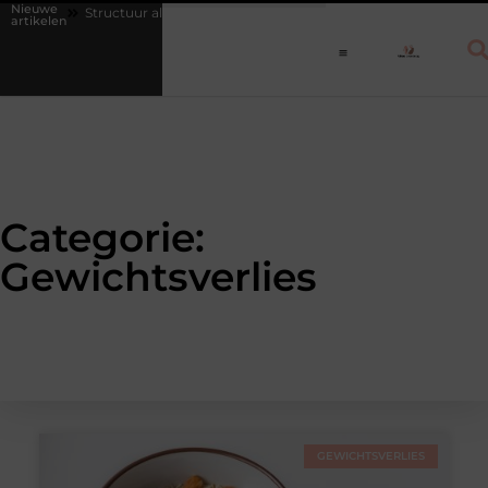
Nieuwe
ten
Structuur als medicijn: waarom een vast dagritme herstel versnelt
artikelen
Categorie:
Gewichtsverlies
GEWICHTSVERLIES