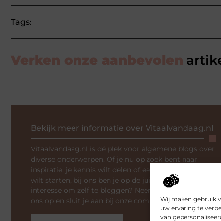
Tags:
Verken onze aanbevolen
artik
Bekijk meer informatie over Vitaalvandaag.nl
Vitaalvandaag.nl is dé plek voor algemene blogs over
diverse onderwerpen. Of je nu op zoek bent naar
inspiratie, je kennis wilt delen of een samenwerking
wilt starten, bij ons ben je op de juiste plaats. Heb je
interesse om zelf te bloggen? Neem dan contact met
Wij maken gebruik v
ons op en sluit je aan bij onze community.
uw ervaring te verb
van gepersonaliseer