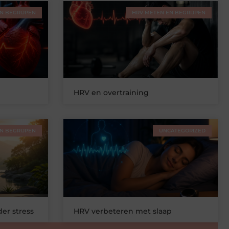
N BEGRIJPEN
HRV METEN EN BEGRIJPEN
HRV en overtraining
N BEGRIJPEN
UNCATEGORIZED
er stress
HRV verbeteren met slaap