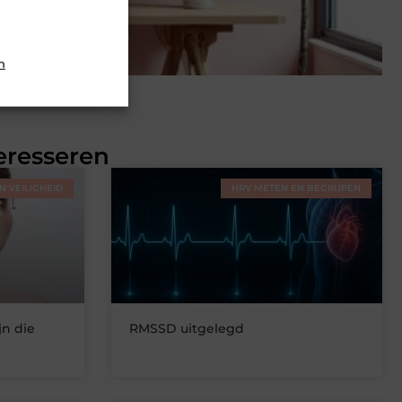
n
eresseren
 VEILIGHEID
HRV METEN EN BEGRIJPEN
n die
RMSSD uitgelegd
?