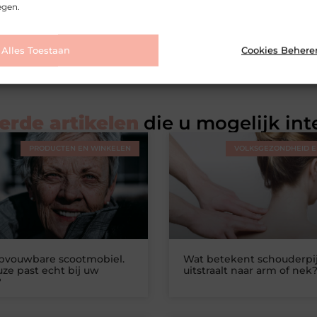
egen.
Alles Toestaan
Cookies Behere
erde artikelen
die u mogelijk int
PRODUCTEN EN WINKELEN
VOLKSGEZONDHEID EN
opvouwbare scootmobiel.
Wat betekent schouderpij
ze past echt bij uw
uitstraalt naar arm of nek
?