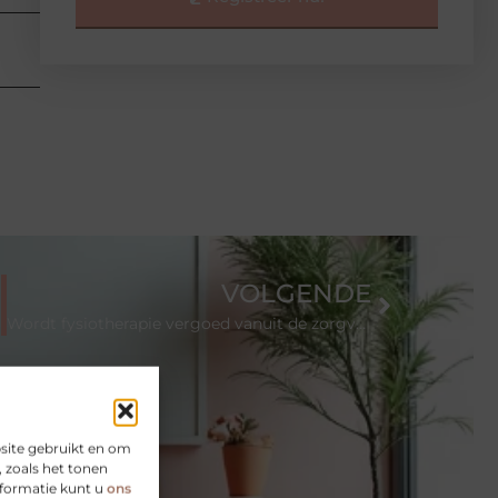
VOLGENDE
Wordt fysiotherapie vergoed vanuit de zorgverzekering?
site gebruikt en om
 zoals het tonen
nformatie kunt u
ons