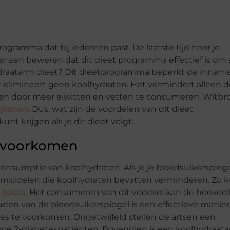
ogramma dat bij iedereen past. De laatste tijd hoor je
ensen beweren dat dit dieet programma effectief is om 
lhydraatarm dieet? Dit dieetprogramma beperkt de innam
et elimineert geen koolhydraten. Het vermindert alleen d
en door meer eiwitten en vetten te consumeren. Witbr
tgranen
. Dus, wat zijn de voordelen van dit dieet
nt krijgen als je dit dieet volgt.
n voorkomen
onsumptie van koolhydraten. Als je je bloedsuikerspieg
gsmiddelen die koolhydraten bevatten verminderen. Zo 
 pasta
. Het consumeren van dit voedsel kan de hoevee
uden van de bloedsuikerspiegel is een effectieve manie
s te voorkomen. Ongetwijfeld stellen de artsen een
type 2-diabetespatiënten. Bovendien is een koolhydraat