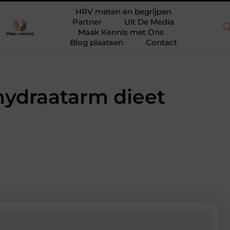
ieuw
Waarom eucalyptusolie niet mag ontbreken in jouw collect
HRV meten en begrijpen
Partner
Uit De Media
Maak Kennis met Ons
Blog plaatsen
Contact
hydraatarm dieet