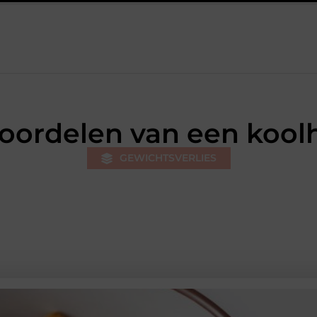
j jongeren
Personal trainer Leiderdorp: begin slimmer, niet opn
 voordelen van een kool
GEWICHTSVERLIES