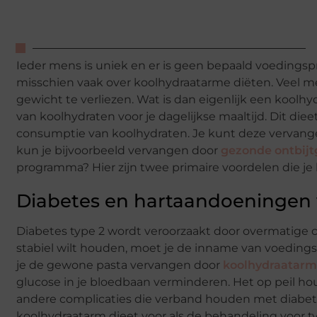
Ieder mens is uniek en er is geen bepaald voedingspr
misschien vaak over koolhydraatarme diëten. Veel m
gewicht te verliezen. Wat is dan eigenlijk een koo
van koolhydraten voor je dagelijkse maaltijd. Dit die
consumptie van koolhydraten. Je kunt deze vervang
kun je bijvoorbeeld vervangen door
gezonde ontbij
programma? Hier zijn twee primaire voordelen die je ku
Diabetes en hartaandoeninge
Diabetes type 2 wordt veroorzaakt door overmatige c
stabiel wilt houden, moet je de inname van voedin
je de gewone pasta vervangen door
koolhydraatarm
glucose in je bloedbaan verminderen. Het op peil ho
andere complicaties die verband houden met diabete
koolhydraatarm dieet voor als de behandeling voor 