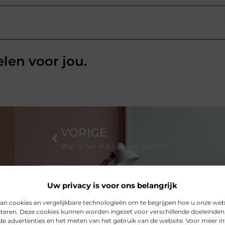
elen voor jou.
VORIGE
Wat is het nut van een diëtist?
Uw privacy is voor ons belangrijk
an cookies en vergelijkbare technologieën om te begrijpen hoe u onze web
eteren. Deze cookies kunnen worden ingezet voor verschillende doeleinden,
de advertenties en het meten van het gebruik van de website. Voor meer i