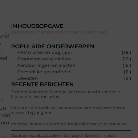
INHOUDSOPGAVE
Diabetes en hartaandoeningen voorkomen
snel
e
POPULAIRE ONDERWERPEN
e
HRV meten en begrijpen
(28 )
ood
Producten en winkelen
(16 )
Aandoeningen en ziekten
(16 )
Geestelijke gezondheid
(11 )
Diensten
(9 )
RECENTE BERICHTEN
Zo helpt Reformer Pilates je aan meer kracht zonder je
lichaam te overbelasten
el
kun
Structuur als medicijn: waarom een vast dagritme herstel
versnelt bij jongeren
lheid
r om
Personal trainer Leiderdorp: begin slimmer, niet opnieuw
Waarom eucalyptusolie niet mag ontbreken in jouw
arm