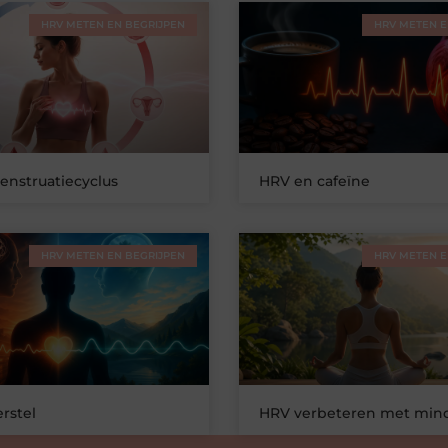
HRV METEN EN BEGRIJPEN
HRV METEN E
nstruatiecyclus
HRV en cafeïne
HRV METEN EN BEGRIJPEN
HRV METEN E
rstel
HRV verbeteren met mind