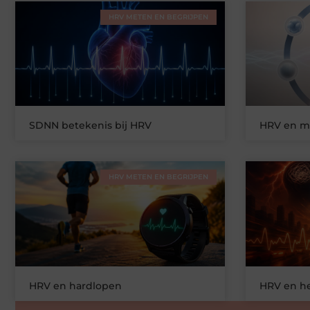
HRV METEN EN BEGRIJPEN
SDNN betekenis bij HRV
HRV en me
HRV METEN EN BEGRIJPEN
HRV en hardlopen
HRV en he