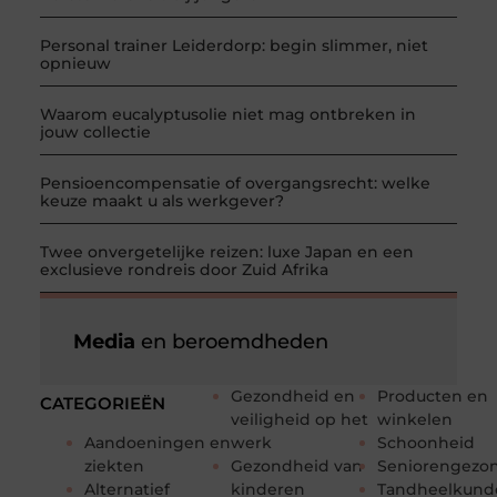
Personal trainer Leiderdorp: begin slimmer, niet
opnieuw
Waarom eucalyptusolie niet mag ontbreken in
jouw collectie
Pensioencompensatie of overgangsrecht: welke
keuze maakt u als werkgever?
Twee onvergetelijke reizen: luxe Japan en een
exclusieve rondreis door Zuid Afrika
Media
en beroemdheden
Gezondheid en
Producten en
CATEGORIEËN
veiligheid op het
winkelen
Aandoeningen en
werk
Schoonheid
ziekten
Gezondheid van
Seniorengezo
Alternatief
kinderen
Tandheelkund