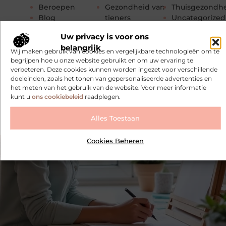
Beroepen
Gezondheid van
Thuisgezondh
Blog
tieners
Uncategorized
Diensten
Gezondheid van
Verslavingen
Uw privacy is voor ons
Dier
vrouwen
Voeding
belangrijk
Fitness
HRV meten en
Volksgezondhe
Wij maken gebruik van cookies en vergelijkbare technologieën om te
Geestelijke
begrijpen
veiligheid
begrijpen hoe u onze website gebruikt en om uw ervaring te
verbeteren. Deze cookies kunnen worden ingezet voor verschillende
gezondheid
Nieuws en media
Zintuigen
doeleinden, zoals het tonen van gepersonaliseerde advertenties en
Geneeskunde
Onderwijs
het meten van het gebruik van de website. Voor meer informatie
Gewichtsverlies
Organisaties
kunt u
ons cookiebeleid
raadplegen.
Alles Toestaan
Cookies Beheren