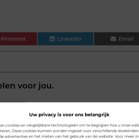
Pinterest
LinkedIn
Email
elen voor jou.
Uw privacy is voor ons belangrijk
an cookies en vergelijkbare technologieën om te begrijpen hoe u onze web
VORIGE
eteren. Deze cookies kunnen worden ingezet voor verschillende doeleinden,
de advertenties en het meten van het gebruik van de website. Voor meer i
Hoe een pasgeborene in een draagzak te binden