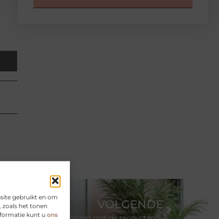
site gebruikt en om
VOLGENDE
 zoals het tonen
nformatie kunt u
ons
Ga acne en eczeem tegen met de producten van ESSE Skincare