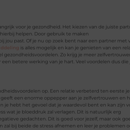
angrijk voor je gezondheid. Het kiezen van de juiste par
 hierbij helpen. Door gebruik te maken
ij jou past. Of je nu op zoek bent naar een partner met 
iddeling
is alles mogelijk en kan je genieten van een rel
el gezondheidsvoordelen. Zo krijg je meer zelfvertrouwe
r een betere werking van je hart. Veel voordelen dus die 
ndheidsvoordelen op. Een relatie verbeterd ten eerste je
 geeft een enorme oppepper aan je zelfvertrouwen en 
en je hebt het gevoel dat je waardevol bent en kan zijn v
 wat je bloeddruk zal verlagen. Dit is natuurlijk erg
gatieve gedachten. Dit is goed voor jezelf, maar ook go
den zal bij beide de stress afnemen en leer je problemen 