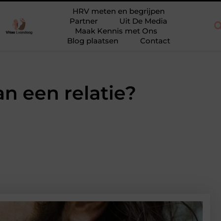
ieuw
Waarom eucalyptusolie niet mag ontbreken in jouw collect
HRV meten en begrijpen
Partner
Uit De Media
Maak Kennis met Ons
Blog plaatsen
Contact
n een relatie?