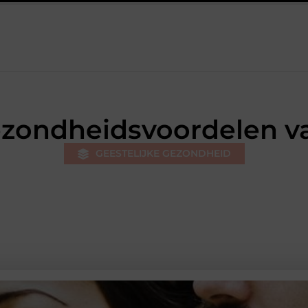
j jongeren
Personal trainer Leiderdorp: begin slimmer, niet opn
ezondheidsvoordelen va
GEESTELIJKE GEZONDHEID