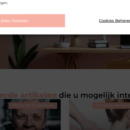
egen.
Alles Toestaan
Cookies Behere
erde artikelen
die u mogelijk int
PRODUCTEN EN WINKELEN
VOLKSGEZONDHEID EN