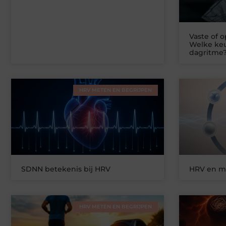
Vaste of 
Welke keu
dagritme
HRV METEN EN BEGRIJPEN
SDNN betekenis bij HRV
HRV en me
HRV METEN EN BEGRIJPEN