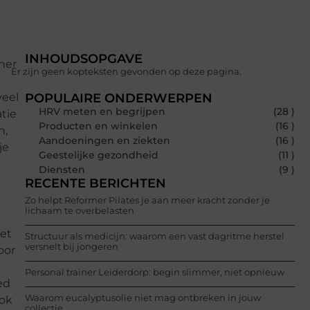
INHOUDSOPGAVE
tner
Er zijn geen kopteksten gevonden op deze pagina.
veel
POPULAIRE ONDERWERPEN
HRV meten en begrijpen
(28 )
atie
Producten en winkelen
(16 )
n,
Aandoeningen en ziekten
(16 )
je
Geestelijke gezondheid
(11 )
Diensten
(9 )
RECENTE BERICHTEN
Zo helpt Reformer Pilates je aan meer kracht zonder je
lichaam te overbelasten
het
Structuur als medicijn: waarom een vast dagritme herstel
versnelt bij jongeren
oor
Personal trainer Leiderdorp: begin slimmer, niet opnieuw
ed
Waarom eucalyptusolie niet mag ontbreken in jouw
ook
collectie