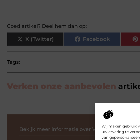
Goed artikel? Deel hem dan op:
X (Twitter)
Facebook
Tags:
Verken onze aanbevolen
artik
Wij maken gebruik v
Bekijk meer informatie over Vitaalvandaag.nl
uw ervaring te verb
van gepersonaliseer