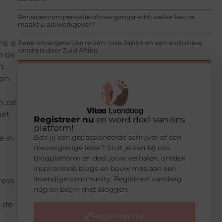
Pensioencompensatie of overgangsrecht: welke keuze
maakt u als werkgever?
ms is
Twee onvergetelijke reizen: luxe Japan en een exclusieve
rondreis door Zuid Afrika
m de
n
een
n zal
het
Registreer nu
en word deel van ons
platform!
Ben jij een gepassioneerde schrijver of een
e in
nieuwsgierige lezer? Sluit je aan bij ons
blogplatform en deel jouw verhalen, ontdek
inspirerende blogs en bouw mee aan een
levendige community. Registreer vandaag
ress
nog en begin met bloggen.
m de
Registreer nu!