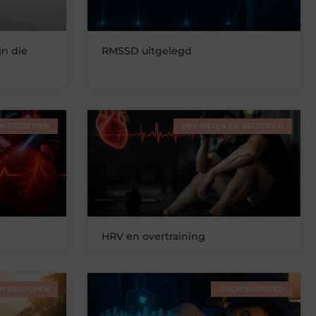
n die
RMSSD uitgelegd
?
N BEGRIJPEN
HRV METEN EN BEGRIJPEN
HRV en overtraining
N BEGRIJPEN
UNCATEGORIZED