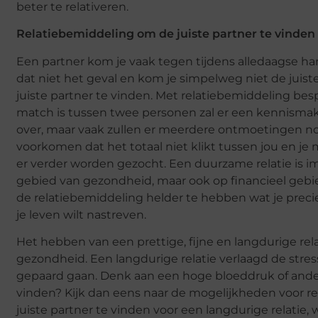
beter te relativeren.
Relatiebemiddeling
om de juiste partner te vinden
Een partner kom je vaak tegen tijdens alledaagse hand
dat niet het geval en kom je simpelweg niet de jui
juiste partner te vinden. Met relatiebemiddeling be
match is tussen twee personen zal er een kennisma
over, maar vaak zullen er meerdere ontmoetingen nod
voorkomen dat het totaal niet klikt tussen jou en je m
er verder worden gezocht. Een duurzame relatie is im
gebied van gezondheid, maar ook op financieel gebie
de relatiebemiddeling helder te hebben wat je precie
je leven wilt nastreven.
Het hebben van een prettige, fijne en langdurige rela
gezondheid. Een langdurige relatie verlaagd de stres
gepaard gaan. Denk aan een hoge bloeddruk of andere
vinden? Kijk dan eens naar de mogelijkheden voor re
juiste partner te vinden voor een langdurige relatie, w