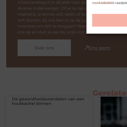
Vitaalvandaag.nl is dé plek voor algemene blogs over
cookiebeleid
raadpl
diverse onderwerpen. Of je nu op zoek bent naar
inspiratie, je kennis wilt delen of een samenwerking
wilt starten, bij ons ben je op de juiste plaats. Heb je
interesse om zelf te bloggen? Neem dan contact met
ons op en sluit je aan bij onze community.
Over ons
Ons team
Gerelate
De gezondheidsvoordelen van een
houtkachel binnen