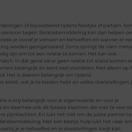
elingen of bijvoorbeeld tijdens feestjes of partijen. So
ste persoon tegen. Relatiebemiddeling kan dan helpen o
spreek je vooraf je wensen en behoeften en wanner er ee
king worden georganiseerd. Soms springt de vlam met
ig zijn om tot een relatie te komen. Het kan ook
atch. In dat geval zal er geen relatie tot stand komen e
mers belangrijk en kent veel voordelen. Niet alleen op 
d. Het is daarom belangrijk om tijdens
s zoekt, wat je te bieden hebt en welke doelstellingen j
tie is erg belangrijk voor je eigenwaarde en voor je
s en daarmee ook de fysieke klachten die met te veel st
 pijnklachten. En lukt het niet om de juiste partner te
latiebemiddeling. Met een beetje hulp lukt het vaak o
aarbij je je behoeftes en je doelstellingen kwijt kan.