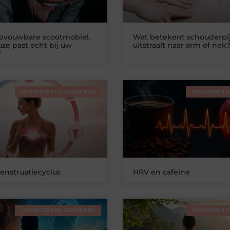
opvouwbare scootmobiel.
Wat betekent schouderpij
ze past echt bij uw
uitstraalt naar arm of nek
?
HRV METEN EN BEGRIJPEN
HRV METEN E
nstruatiecyclus
HRV en cafeïne
HRV METEN EN BEGRIJPEN
HRV METEN E