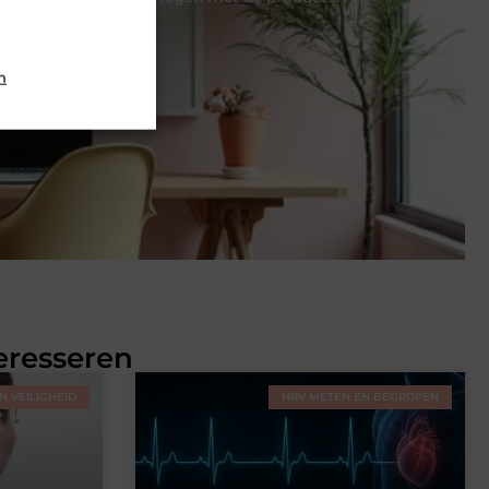
n
eresseren
 VEILIGHEID
HRV METEN EN BEGRIJPEN