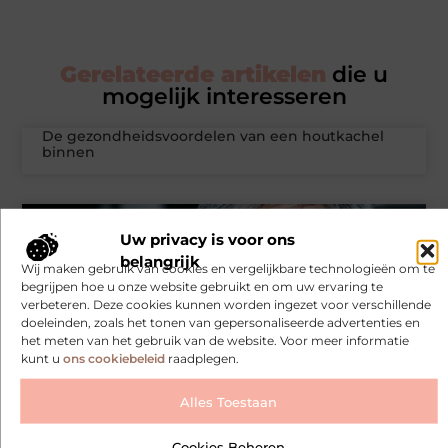
Gerelateerde artikelen
die u
mogelijk interesseren
De gezondheidsvoordelen van een houtkachel
binnen
PRODUCTEN EN WINKELEN
Uw privacy is voor ons
belangrijk
Wij maken gebruik van cookies en vergelijkbare technologieën om te
begrijpen hoe u onze website gebruikt en om uw ervaring te
verbeteren. Deze cookies kunnen worden ingezet voor verschillende
doeleinden, zoals het tonen van gepersonaliseerde advertenties en
het meten van het gebruik van de website. Voor meer informatie
kunt u
ons cookiebeleid
raadplegen.
Alles Toestaan
Vaste of opvouwbare scootmobiel. Welke keuze
past echt bij uw dagritme?
Cookies Beheren