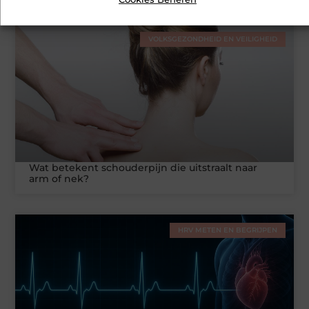
VOLKSGEZONDHEID EN VEILIGHEID
Wat betekent schouderpijn die uitstraalt naar
arm of nek?
HRV METEN EN BEGRIJPEN