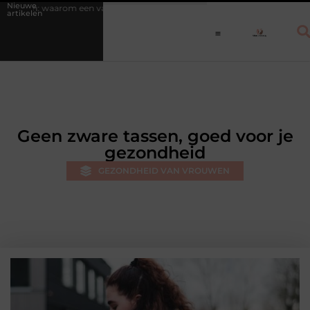
Nieuwe
arom een vast dagritme herstel versnelt bij jongeren
Personal traine
artikelen
Geen zware tassen, goed voor je
gezondheid
GEZONDHEID VAN VROUWEN