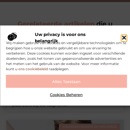
Gerelateerde artikelen
die u
mogelijk interesseren
Uw privacy is voor ons
belangrijk
Wij maken gebruik van cookies en vergelijkbare technologieën om te
PRODUCTEN EN WINKELEN
begrijpen hoe u onze website gebruikt en om uw ervaring te
verbeteren. Deze cookies kunnen worden ingezet voor verschillende
doeleinden, zoals het tonen van gepersonaliseerde advertenties en
het meten van het gebruik van de website. Voor meer informatie
kunt u
ons cookiebeleid
raadplegen.
Alles Toestaan
Cookies Beheren
Vaste of opvouwbare scootmobiel. Welke keuze
past echt bij uw dagritme?
VOLKSGEZONDHEID EN VEILIGHEID