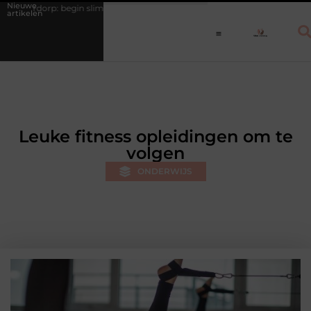
Nieuwe
gin slimmer, niet opnieuw
Waarom eucalyptusolie niet mag ontbreken 
artikelen
Leuke fitness opleidingen om te
volgen
ONDERWIJS