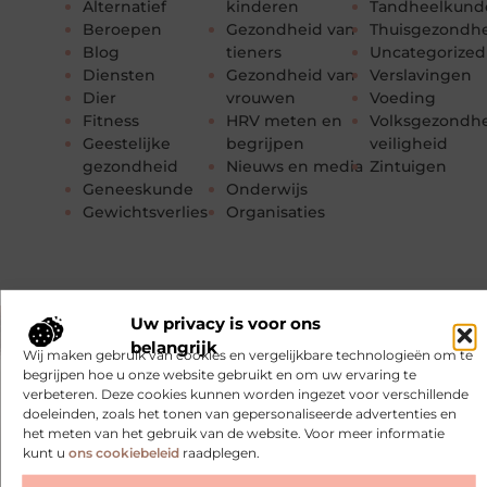
Alternatief
kinderen
Tandheelkund
Beroepen
Gezondheid van
Thuisgezondh
Blog
tieners
Uncategorized
Diensten
Gezondheid van
Verslavingen
Dier
vrouwen
Voeding
Fitness
HRV meten en
Volksgezondhe
Geestelijke
begrijpen
veiligheid
gezondheid
Nieuws en media
Zintuigen
Geneeskunde
Onderwijs
Gewichtsverlies
Organisaties
Uw privacy is voor ons
belangrijk
Wij maken gebruik van cookies en vergelijkbare technologieën om te
begrijpen hoe u onze website gebruikt en om uw ervaring te
verbeteren. Deze cookies kunnen worden ingezet voor verschillende
doeleinden, zoals het tonen van gepersonaliseerde advertenties en
het meten van het gebruik van de website. Voor meer informatie
kunt u
ons cookiebeleid
raadplegen.