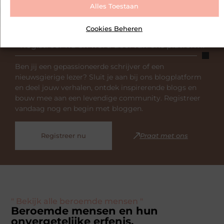
Alles Toestaan
Cookies Beheren
Registreer nu en word deel van ons platform!
Ben jij een gepassioneerde schrijver of een
nieuwsgierige lezer? Sluit je aan bij ons blogplatform
en deel jouw verhalen, ontdek inspirerende blogs en
bouw mee aan een levendige community. Registreer
vandaag nog en begin met bloggen.
Registreer nu
Praat met ons
" Bekijk alle beroemde mensen "
Beroemde mensen en hun
onvergetelijke erfenis.