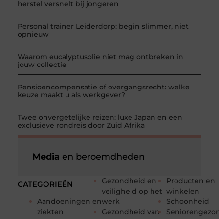
herstel versnelt bij jongeren
Personal trainer Leiderdorp: begin slimmer, niet
opnieuw
Waarom eucalyptusolie niet mag ontbreken in
jouw collectie
Pensioencompensatie of overgangsrecht: welke
keuze maakt u als werkgever?
Twee onvergetelijke reizen: luxe Japan en een
exclusieve rondreis door Zuid Afrika
Media
en beroemdheden
Gezondheid en
Producten en
CATEGORIEËN
veiligheid op het
winkelen
Aandoeningen en
werk
Schoonheid
ziekten
Gezondheid van
Seniorengezo