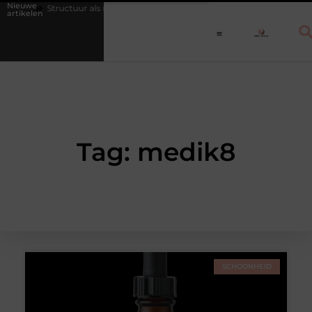
Nieuwe
en
Structuur als medicijn: waarom een vast dagritme herstel versnelt 
artikelen
Tag: medik8
SCHOONHEID