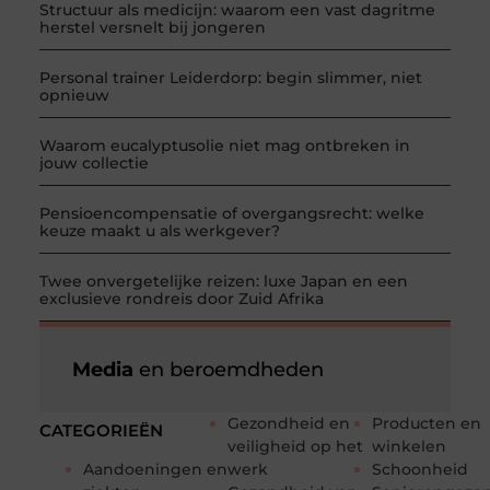
Structuur als medicijn: waarom een vast dagritme
herstel versnelt bij jongeren
Personal trainer Leiderdorp: begin slimmer, niet
opnieuw
Waarom eucalyptusolie niet mag ontbreken in
jouw collectie
Pensioencompensatie of overgangsrecht: welke
keuze maakt u als werkgever?
Twee onvergetelijke reizen: luxe Japan en een
exclusieve rondreis door Zuid Afrika
Media
en beroemdheden
Gezondheid en
Producten en
CATEGORIEËN
veiligheid op het
winkelen
Aandoeningen en
werk
Schoonheid