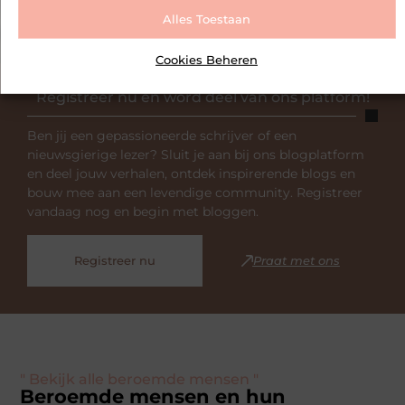
Alles Toestaan
Cookies Beheren
Registreer nu en word deel van ons platform!
Ben jij een gepassioneerde schrijver of een
nieuwsgierige lezer? Sluit je aan bij ons blogplatform
en deel jouw verhalen, ontdek inspirerende blogs en
bouw mee aan een levendige community. Registreer
vandaag nog en begin met bloggen.
Registreer nu
Praat met ons
" Bekijk alle beroemde mensen "
Beroemde mensen en hun