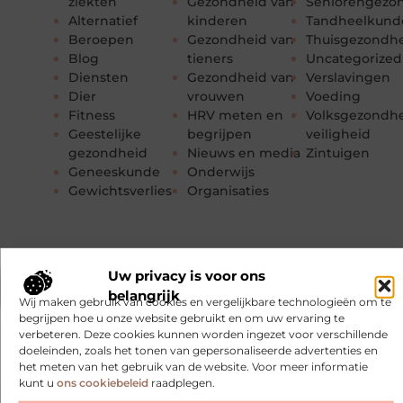
ziekten
Gezondheid van
Seniorengezo
Alternatief
kinderen
Tandheelkund
Beroepen
Gezondheid van
Thuisgezondh
Blog
tieners
Uncategorized
Diensten
Gezondheid van
Verslavingen
Dier
vrouwen
Voeding
Fitness
HRV meten en
Volksgezondhe
Geestelijke
begrijpen
veiligheid
gezondheid
Nieuws en media
Zintuigen
Geneeskunde
Onderwijs
Gewichtsverlies
Organisaties
Uw privacy is voor ons
belangrijk
Wij maken gebruik van cookies en vergelijkbare technologieën om te
begrijpen hoe u onze website gebruikt en om uw ervaring te
verbeteren. Deze cookies kunnen worden ingezet voor verschillende
doeleinden, zoals het tonen van gepersonaliseerde advertenties en
het meten van het gebruik van de website. Voor meer informatie
kunt u
ons cookiebeleid
raadplegen.