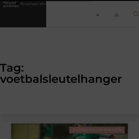
Nieuwe
n
Structuur als medicijn: waarom een vast dagritme herstel versnelt b
artikelen
Tag:
voetbalsleutelhanger
GEZONDHEID VAN KINDEREN